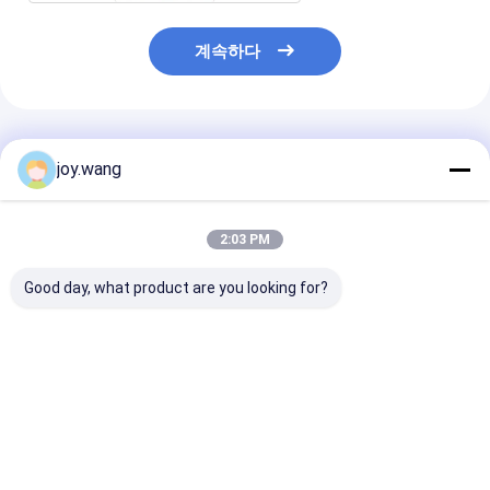
계속하다
추천된 제품
joy.wang
2:03 PM
Good day, what product are you looking for?
Normalized
Q235B/20# ASTM
공장 직접 API 5L
Annealed ASTM
A106 Gr.B Schedule
이음매 없는 탄소
A106 Gr.B Carbon
40과 동등한 이음매 없
검정색 코팅 스
Steel Seamless Pipe
는 탄소 강관
Oil Gas Pipeline
최고의 가격
최고의 가격
최고의 
Service