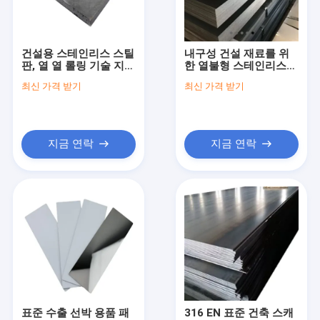
공장 여행
품질 관리
건설용 스테인리스 스틸
내구성 건설 재료를 위
판, 열 열 롤링 기술 지불
한 열불형 스테인리스
연락주세요
기간 T/T
스틸 시트
최신 가격 받기
최신 가격 받기
뉴스
인용문을 요구하세요
지금 연락
지금 연락
엉덩이 용접 피팅
스테인리스 팔꿈치
스테인레스 스틸 티
스테인리스 감속 기
표준 수출 선박 용품 패
316 EN 표준 건축 스캐