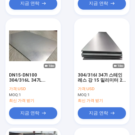
지금 연락
지금 연락
DN15-DN100
304/316l 347l 스테인
304/316L 347L
레스 강 15 밀리미터 20
Stainless Steel Plate
밀리미터 25 밀리미터
가격:
USD
가격:
USD
Flange Flat Face
30 밀리미터 35 밀리미
MOQ:
1
MOQ:
1
Forged
터 40 밀리미터 휠 안출
된 플레이트 편평면 관
최신 가격 받기
최신 가격 받기
플랜지 플레이트 300을
도매하세요
지금 연락
지금 연락