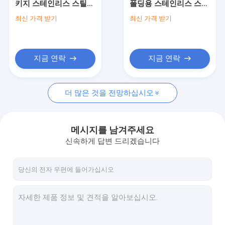
키지 스테인리스 스틸
폴딩용 스테인리스 스틸
스테인리스 관 모자
판 웨스턴 유니온 지불
판
최신 가격 받기
최신 가격 받기
기간
이중 스테인리스 관
스테인리스 그루터기 끝
지금 연락
지금 연락
위조된 파이프 피팅
더 많은 것을 전망하십시오
단조 강철 플랜지
api 탄소 강관
메시지를 남겨주세요
스테인레스 강은 완벽한 파이프
신속하게 답변 드리겠습니다
스테인리스 용접된 파이프
니켈 합금 관
Hastelloy 관