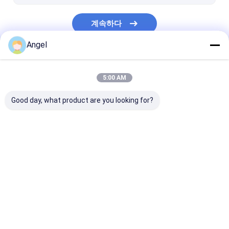
구리 니켈 관
계속하다
스테인레스 강판
Angel
스테인레스 스틸 바
우리의 카테고리
나선형 부상 틈막이
5:00 AM
Good day, what product are you looking for?
엉덩이 용접 피팅
스테인리스 팔꿈치
스테인레스 스틸
Desktop Site
홈
사이트맵
연락처
Privacy Policy
사이트맵