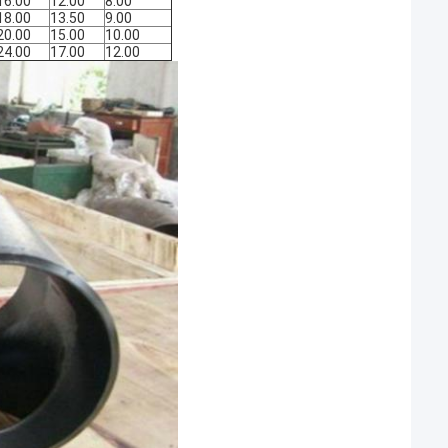
16.00
12.00
8.00
18.00
13.50
9.00
20.00
15.00
10.00
24.00
17.00
12.00