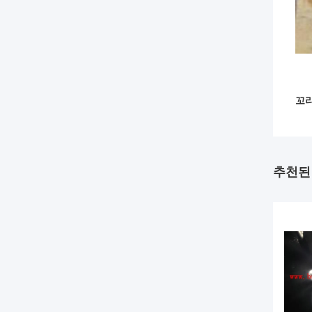
꼬리
추천된