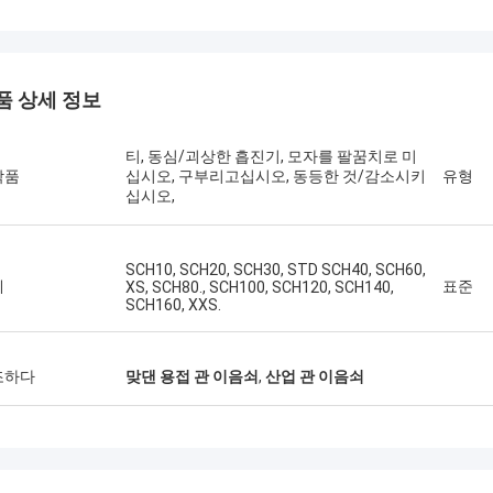
품 상세 정보
티, 동심/괴상한 흡진기, 모자를 팔꿈치로 미
작품
십시오, 구부리고십시오, 동등한 것/감소시키
유형
십시오,
SCH10, SCH20, SCH30, STD SCH40, SCH60,
께
표준
XS, SCH80., SCH100, SCH120, SCH140,
SCH160, XXS.
조하다
맞댄 용접 관 이음쇠
,
산업 관 이음쇠
미국 ---Alfaro
브라질---A
 A182 F55 최고 이중 플랜지, 좋은 품
최신 납품업자 등급에서는,