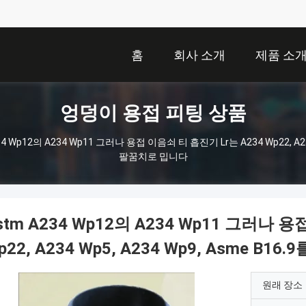
홈
회사 소개
제품 소
엉덩이 용접 피팅 상품
34 Wp12의 A234 Wp11 그러나 용접 이음쇠 티 흡진기 Lr는 A234 Wp22, A234
팔꿈치로 밉니다
stm A234 Wp12의 A234 Wp11 그러나 
p22, A234 Wp5, A234 Wp9, Asme B
원래 장소