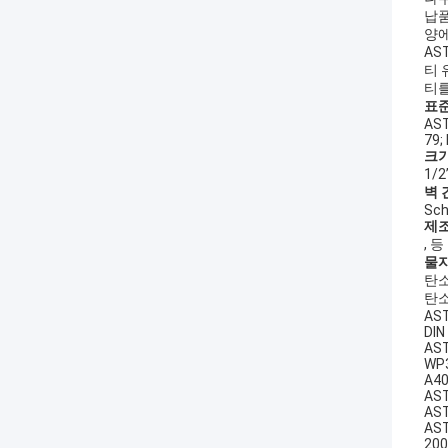
납품
양에
AS
티 
티를
표
AST
79;
크
1/
벽 
Sc
제
, 
물
탄소
탄소
AST
DIN
AST
WP3
A40
AST
AST
AST
20