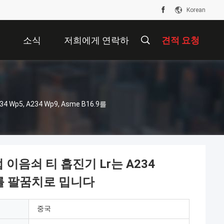
Korean
개
소식
저희에게 연락하
견적 요청
십시오
 Wp5, A234 Wp9, Asme B16.9를
용접 이음쇠 티 흡진기 Lr는 A234
16.9를 팔꿈치로 밉니다
중국