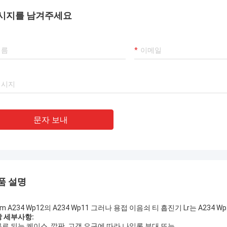
리는 그것을 좋아합니다! 그리고 때 맞
등급, 그것을 좋습니다, 
시지를 남겨주세요
달 시간 또한, 아주 직업.
할 것입니다 이겼습니다.
문자 보내
품 설명
tm A234 Wp12의 A234 Wp11 그러나 용접 이음쇠 티 흡진기 Lr는 A234 Wp2
 세부사항:
로 되는 케이스, 깔판, 고객 요구에 따라 나일론 부대 또는