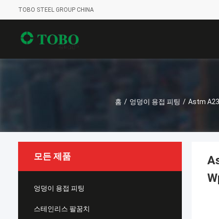
TOBO STEEL GROUP CHINA
홈
/
엉덩이 용접 피팅
/
Astm A2
모든 제품
A
W
엉덩이 용접 피팅
스테인리스 팔꿈치