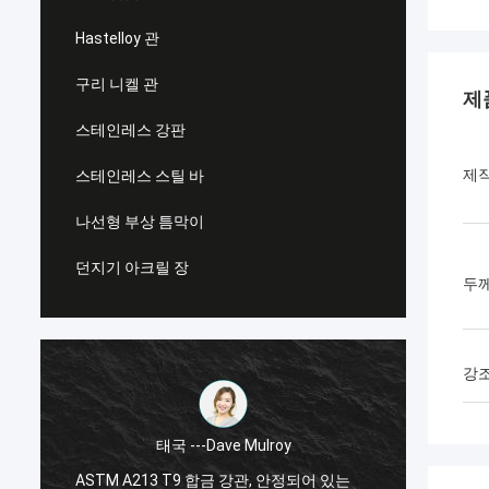
Hastelloy 관
구리 니켈 관
제
스테인레스 강판
제
스테인레스 스틸 바
나선형 부상 틈막이
던지기 아크릴 장
두
강
태국 ---Dave Mulroy
ASTM A213 T9 합금 강관, 안정되어 있는
ASTM