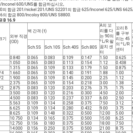
0/Inconel 600/UNS를 합금하십시오,
0의 합금 201/nickel 201/UNS S2201의 합금 625/Inconel 625/UNS 6625
6의 합금 800/Incoloy 800/UNS S8800.
I B 16.9
A의 꼬
꼬리 B
리를 다
벽 간격 (t)
를 구부
는 90의
외부 직경
크기
리는 45
o
L/R 팔
(OD)
o
의
L/R
꿈치 센
Sch.5S
Sch.10S
Sch.40S
Sch.80S
센터
터
0.840
0.065
0.083
0.109
0.147
1.50
0.625
1.050
0.065
0.083
0.113
0.154
1.12
0.438
1.315
0.065
0.109
0.133
0.179
1.50
0.875
/4
1.660
0.065
0.109
0.140
0.191
1.88
1.00
/2
1.900
0.065
0.109
0.145
0.200
2.25
1.12
2.375
0.065
0.109
0.154
0.218
3.00
1.38
/2
2.875
0.083
0.120
0.203
0.276
3.75
1.75
3.500
0.083
0.120
0.216
0.300
4.50
2.00
4.500
0.083
0.120
0.237
0.337
6.00
2.50
5.563
0.109
0.134
0.258
0.375
7.50
3.12
6.625
0.109
0.134
0.280
0.432
9.00
3.75
8.625
0.109
0.148
0.322
0.500
12.00
5.00
10.750
0.134
0.165
0.375
0.500
15.00
6.25
12.750
0.156
0.180
0.375
0.500
18.00
7.50
14.000
0.156
0.250
0.375
0.500
21.00
8.75