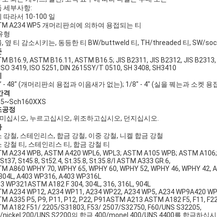
 세부사항:
 따라서 10-100 일
TM A234 WP5 개머리판쇠에 의하여 용접되는 티
유형
, 옆 티 감소시키는, 동등한 티 BW/buttweld 티, TH/threaded 티, SW/s
준
M B16.9, ASTM B16.11, ASTM B16.5; JIS B2311, JIS B2312, JIS B2313
 ISO 3419, ISO 5251, DIN 2615SY/T 0510, SH 3408, SH3410
기
2” - 48" (개머리판쇠 용접과 이음새가 없는); 1/8" - 4" (실을 꿰는과 소켓 용접)
간격
h5~Sch160XXS
조공정
등 미십시오, 누르고십시오, 위조하고십시오, 던지십시오.
자
 강철, 스테인리스, 합금 강철, 이중 강철, 니켈 합금 강철
 강철 티, 스테인리스 티, 합금 강철 티
M A234 WPB, ASTM A420 WPL6, WPL3; ASTM A105 WPB; ASTM A106;
 St37, St45.8, St52.4, St.35.8, St.35.8/I ASTM A333 GR.6,
M A860 WPHY 70, WPHY 65, WPHY 60, WPHY 52, WPHY 46, WPHY 42, AP
04L, A403 WP316, A403 WP316L
3 WP321ASTM A182 F 304, 304L, 316, 316L, 904L
M A234 WP12, A234 WP11, A234 WP22, A234 WP5, A234 WP9A420 WP
M A335 P5, P9, P11, P12, P22, P91ASTM A213 ASTM A182 F5, F11, F22
M A182 F51/ 2205/S31803, F53/ 2507/S32750, F60/UNS S32205,
0/nickel 200/UNS S2200의 합금 400/monel 400/UNS 4400를 합금하십시