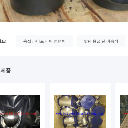
표:
용접 파이프 피팅 엉덩이
맞댄 용접 관 이음쇠
 제품