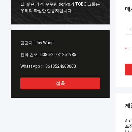
질, 좋은 가격, 우수한 serive의 TOBO 그룹은
질, 우
메
우리의 확실한 협동자입니다.
추어 배
담당자 :
Joy Wang
전화 번호 :
0086-21-31261985
WhatsApp :
+8613524668060
접촉
제
As
포장
나무