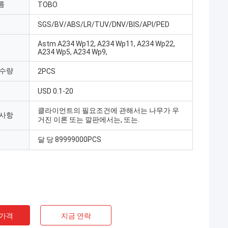
름
TOBO
SGS/BV/ABS/LR/TUV/DNV/BIS/API/PED
Astm A234 Wp12, A234 Wp11, A234 Wp22,
A234 Wp5, A234 Wp9,
 수량
2PCS
USD 0.1-20
클라이언트의 필요조건에 관해서는 나무가 우
 사항
거진 이론 또는 깔판에서는, 또는.
달 당 89999000PCS
 가격
지금 연락