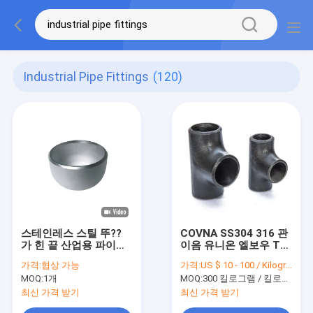
Industrial Pipe Fittings
(120)
스테인레스 스틸 뚜??
COVNA SS304 316 관
가 힌 끝 산업용 파이프
이음 유니온 엘보우 Tee
피팅 SS304 4" Sch 40
크로스 타입 스테인레스
가격:
협상 가능
가격:
US $ 10 - 100 / Kilogram
강 산업용 관 맞춤
MOQ:
1개
MOQ:
300 킬로그램 / 킬로그램
최신 가격 받기
최신 가격 받기