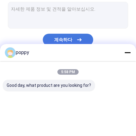
스테인리스 관 모자
이중 스테인리스 관
스테인리스 그루터기 끝
계속하다
위조된 파이프 피팅
poppy
단조 강철 플랜지
우리의 카테고리
api 탄소 강관
5:58 PM
스테인레스 강은 완벽한 파이프
Good day, what product are you looking for?
스테인리스 용접된 파이프
니켈 합금 관
엉덩이 용접 피팅
스테인리스 팔꿈치
스테인레스 스틸
Hastelloy 관