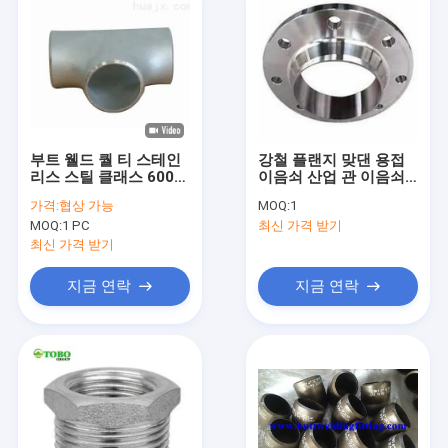
부트 웰드 퀄 티 스테인
강철 플랜지 맞댄 용접
리스 스틸 클래스 600
이음쇠 산업 관 이음쇠
900 산업용 파이프 피팅
AI ASTM A182 찬 형성
가격:
협상 가능
MOQ:
1
Ss304/316
MOQ:
1 PC
최신 가격 받기
최신 가격 받기
지금 연락
지금 연락
집
제품
우리에 대하여