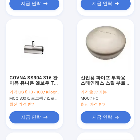
지금 연락
지금 연락
COVNA SS304 316 관
산업용 파이프 부착용
이음 유니온 엘보우 Tee
스테인레스 스틸 부트
크로스 타입 스테인레스
용접 컵 ASTM A403
가격:
US $ 10 - 100 / Kilogram
가격:
협상 가능
강 산업용 관 맞춤
ASME B16.9 공장 가격
MOQ:
300 킬로그램 / 킬로그램
MOQ:
1PC
최신 가격 받기
최신 가격 받기
지금 연락
지금 연락