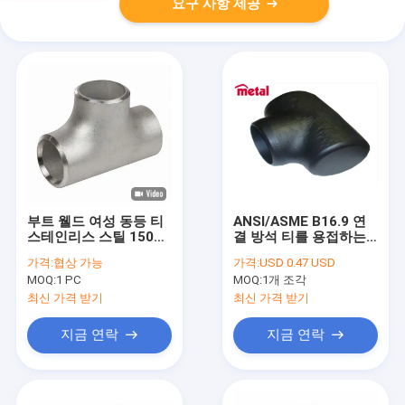
요구 사항 제공
부트 웰드 여성 동등 티
ANSI/ASME B16.9 연
스테인리스 스틸 1500
결 방석 티를 용접하는
3000 클래스 산업 파이
산업 관 이음쇠
가격:
협상 가능
가격:
USD 0.47 USD
프 픽팅 Ss304/316
MOQ:
1 PC
MOQ:
1개 조각
최신 가격 받기
최신 가격 받기
지금 연락
지금 연락