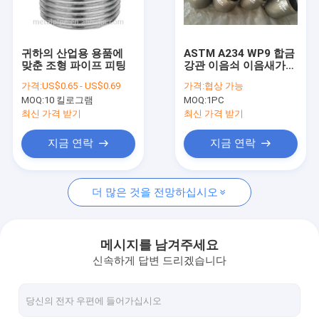
공장 여행
품질 관리
귀하의 산업용 용품에
ASTM A234 WP9 합금
맞춘 조형 파이프 피팅
강관 이음쇠 이음새가
연락주세요
없는 합금 강철
가격:
US$0.65 - US$0.69
가격:
협상 가능
SGS/BV/아
MOQ:
10 킬로그램
MOQ:
1PC
BS/LR/TUV/DNV/BIS/API
뉴스
최신 가격 받기
최신 가격 받기
인용문을 요구하세요
지금 연락
지금 연락
더 많은 것을 전망하십시오
엉덩이 용접 피팅
스테인리스 팔꿈치
메시지를 남겨주세요
신속하게 답변 드리겠습니다
스테인레스 스틸 티
스테인리스 감속 기