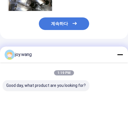
316L UNS S31603/1.4404
계속하다
추천된 제품
joy.wang
1:19 PM
Good day, what product are you looking for?
완벽한 내식성을 갖춘
UNS S32205 스터브
기존 파이프라인
맞대기 용접 끝단 연결
엔드 재질 등급 및 맞대
크에 쉽게 통합
맞대기 용접 피팅, 지지
기 용접 엔드 연결 솔루
설계된 육각 머리
및 안전한 유체 이송 시
션을 특징으로 하는 높
일을 제공하는 
스템
은 내식성 맞대기 용접
넥 플랜지형 피
최고의 가격
최고의 가격
최고의 
피팅