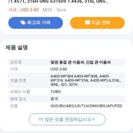
/1.4571, 316H UNS S31609 1.4436, 316L UNS
S31603/1.4404
가격：USD 2-60
MOQ：3pcs
최고의 가격
지금 연락
제품 설명
강조점
,
맞댄 용접 관 이음쇠
산업 관 이음쇠
가격
USD 2-60
A403-WP304 A403-WP304L A403-
모델 번호
WP316. A403-WP316L A420-WPL6,316L,
304L, 321, 321H.
브랜드 이름
TOBO
원래 장소
중국
인증
SGS/BV/ABS/LR/TUV/DNV/BIS/API/PED
더 많은 것을 전망하십시오