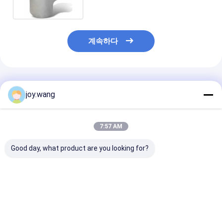
계속하다
추천된 제품
joy.wang
7:57 AM
Good day, what product are you looking for?
150# 스테인리스 스틸
MT23에 적합하는
소켓 웰딩 티 위
이퀄 티 WP304L 316L
ASME B16.5 WP304L
304 316 스테
맞대기 용접 파이프 피
/ 316L 150 # 스테인레
틸 막대 티 2" X 2
팅 ASME B16.5
스 강 똑같은 Tee 스테
Sch STD
인레스 강 파이프
최고의 가격
최고의 가격
최고의 