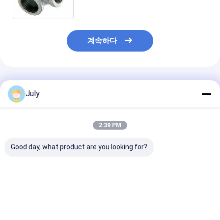
계속하다
추천된 제품
July
2:39 PM
Good day, what product are you looking for?
Stainless Steel
고 항장력과 용접된 스
150# 스테인리
Welded Tee, High
테인레스 강 Tee
이퀄 티 WP304L
Tensile Strength 304
맞대기 용접 파이
Pipe Fitting for
팅 ASME B16.5
Industrial Piping
최고의 가격
최고의 가격
최고의 
Systems