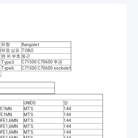
유형:
flangolet
t
유명 상표:
TOBO
맨 위 부호:
둥근
C71500 C70600 투관
Type3:
Type6:
C71500 C70600 sockolet
양
UNIDS
FE1MN
MTS.
144
FE1MN
MTS.
144
0FE1,6MN
MTS.
144
0FE1,6MN
MTS.
144
0FE1,6MN
MTS.
144