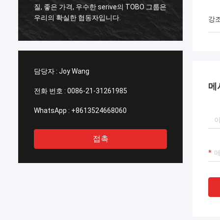
질, 좋은 가격, 우수한 serive의 TOBO 그룹은
질, 우
우리의 확실한 협동자입니다.
추어 배
강
담당자 :
Joy Wang
메
전화 번호 :
0086-21-31261985
WhatsApp :
+8613524668060
접촉