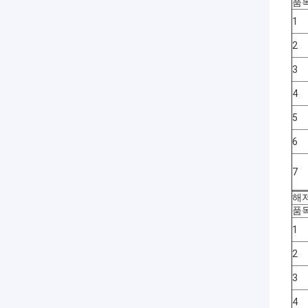
품
1
2
3
4
5
6
7
해저
품
1
2
3
4