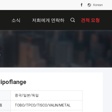
Korean
개
소식
저희에게 연락하
견적 요청
십시오
e
poflange
중국/일본/독일
름
TOBO/TPCO/TISCO/VALIN/METAL