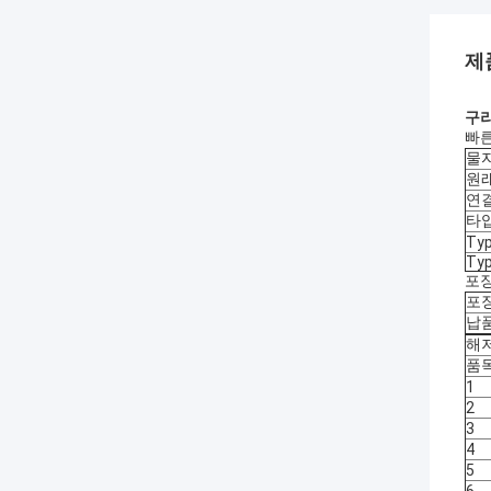
제
구리 
빠
물자
원래
연결
타입
Typ
Typ
포장
포장
납품
해저
품
1
2
3
4
5