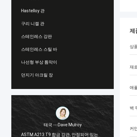
Hastelloy 관
구리 니켈 관
제
스테인레스 강판
상
스테인레스 스틸 바
나선형 부상 틈막이
재
던지기 아크릴 장
애
벽 
태국 ---Dave Mulroy
커민
ASTM A213 T9 합금 강관, 안정되어 있는
ASTM