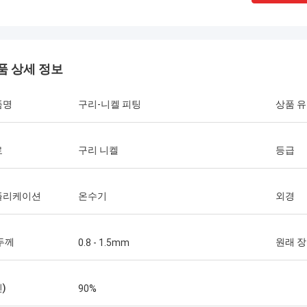
품 상세 정보
품명
구리-니켈 피팅
상품 
료
구리 니켈
등급
플리케이션
온수기
외경
두께
원래 
0.8 - 1.5mm
미국 ---Alfaro
브라질---A
)
90%
 A182 F55 최고 이중 플랜지, 좋은 품
최신 납품업자 등급에서는,