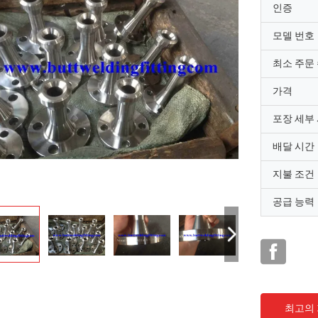
인증
모델 번호
최소 주문
가격
포장 세부
배달 시간
지불 조건
공급 능력
최고의