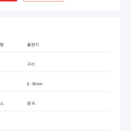
유형
플랜지
구리
6 - 8mm
장소
중국
imee
 TOBO는 우수한