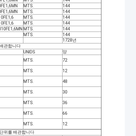
0FE1,6MN
MTS.
144
0FE1,6MN
MTS.
144
0FE1,6MN
MTS.
144
0FE1,6
MTS.
144
0FE1,6
MTS.
144
I10FE1,6MN
MTS.
144
MTS.
144
1728년
를 배관합니다
양
UNIDS
MTS.
72
MTS.
12
MTS.
48
MTS.
30
MTS.
36
MTS.
66
MTS.
12
R) 단위를 배관합니다