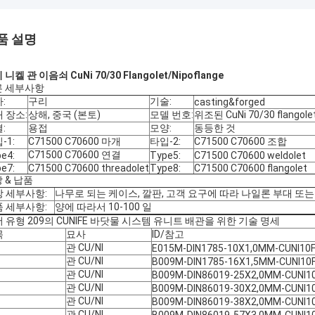
품 설명
니켈 관 이음쇠 CuNi 70/30 Flangolet/Nipoflange
른 세부사항
:
구리
기술:
casting&forged
 장소:
상해, 중국 (본토)
모델 번호:
위조된 CuNi 70/30 flangole
:
용접
모양:
동등한 것
-1:
C71500 C70600 마개
타입-2:
C71500 C70600 조합
C71500 C70600 연결
e4:
Type5:
C71500 C70600 weldolet
e7:
C71500 C70600 threadolet
Type8:
C71500 C70600 flangolet
 & 납품
 세부사항:
나무로 되는 케이스, 깔판, 고객 요구에 따라 나일론 부대 또는
 세부사항:
양에 따라서 10-100 일
 유형 209의 CUNIFE 바닷물 시스템 유니트 배관을 위한 기술 명세
목
묘사
ID/참고
관 CU/NI
E015M-DIN1785-10X1,0MM-CUNI10
관 CU/NI
B009M-DIN1785-16X1,5MM-CUNI10
관 CU/NI
B009M-DIN86019-25X2,0MM-CUNI1
관 CU/NI
B009M-DIN86019-30X2,0MM-CUNI1
관 CU/NI
B009M-DIN86019-38X2,0MM-CUNI1
관 CU/NI