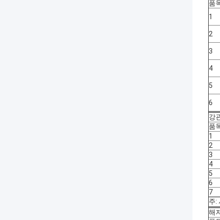
품
1
2
3
4
5
6
강관
품
1
2
3
4
5
6
7
주:
해저