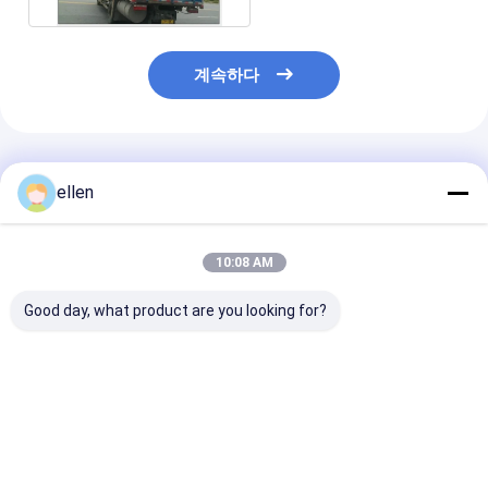
계속하다
추천된 제품
ellen
10:08 AM
Good day, what product are you looking for?
Mirror Finish
Factory Direct
Customized L
Stainless Steel
Supply Stainless
Diameter Stai
Welded Pipe
Steel Welded Pipe
Steel Welded P
304/316L ASTM
304/316L ASTM
304/316L AS
A312 Polished Tube
A312 Schedule 40
A312 for Indus
최고의 가격
최고의 가격
최고의 
for Decoration
for Sale
Use