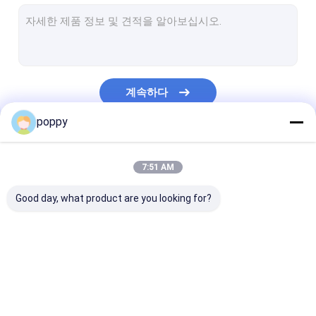
스테인리스 관 모자
이중 스테인리스 관
스테인리스 그루터기 끝
계속하다
위조된 파이프 피팅
poppy
단조 강철 플랜지
우리의 카테고리
api 탄소 강관
7:51 AM
스테인레스 강은 완벽한 파이프
Good day, what product are you looking for?
스테인리스 용접된 파이프
니켈 합금 관
엉덩이 용접 피팅
스테인리스 팔꿈치
스테인레스 스틸
Hastelloy 관