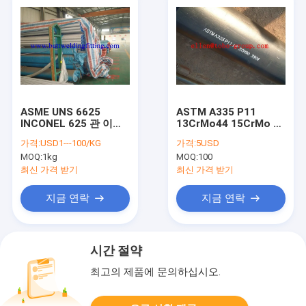
ASME UNS 6625
ASTM A335 P11
INCONEL 625 관 이음
13CrMo44 15CrMo 합
새가 없는 강관 UNS 아
금 강관 6m/12m 길이
가격:
USD1---100/KG
가격:
5USD
니오 6600
MOQ:
1kg
MOQ:
100
최신 가격 받기
최신 가격 받기
지금 연락
지금 연락
시간 절약
최고의 제품에 문의하십시오.