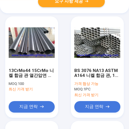
요구 사항 제공
13CrMo44 15CrMo 니
BS 3076 NA13 ASTM
켈 합금 관 열간압연 합
A164 니켈 합금 관, 12"
금 강관 6m/12m 길이
둥근 강관
MOQ:
100
가격:
협상 가능
최신 가격 받기
MOQ:
1PC
최신 가격 받기
지금 연락
지금 연락