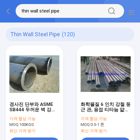
Thin Wall Steel Pipe
(120)
경사진 단부와 ASME
화학물질 6 인치 강철 둥
SB444 두꺼운 벽 강관
근 관, 용접 티타늄 얇은
인 ASTM 비 444,
벽 강관
가격:
협상 가능
가격:
협상 가능
ASTM 비 829
MOQ:
100KGS
MOQ:
0.5-1 톤
최신 가격 받기
최신 가격 받기