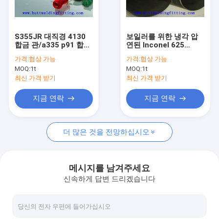
공장 여행
품질 관리
S355JR 대직경 4130
보일러를 위한 냉각 압
합금 관/a335 p91 합금
연된 Inconel 625
연락주세요
강관
No6625 니켈 합금 이음
가격:
협상 가능
가격:
협상 가능
새가 없는 강관
MOQ:
1t
MOQ:
1t
뉴스
최신 가격 받기
최신 가격 받기
인용문을 요구하세요
지금 연락
지금 연락
더 많은 것을 전망하십시오
엉덩이 용접 피팅
스테인리스 팔꿈치
메시지를 남겨주세요
신속하게 답변 드리겠습니다
스테인레스 스틸 티
스테인리스 감속 기