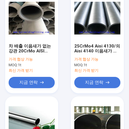
차 배출 이음새가 없는
25CrMo4 Aisi 4130/의
강관 20CrMo AISI
Aisi 4140 이음새가 없
4130 1 - 8 간격 mm 벽
는 합금 강관
가격:
협상 가능
가격:
협상 가능
Thinkness 32mm
MOQ:
1t
MOQ:
1t
최신 가격 받기
최신 가격 받기
지금 연락
지금 연락
집
제품
우리에 대하여