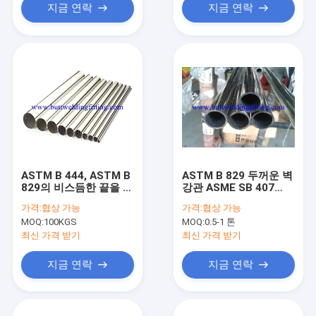
지금 연락
지금 연락
ASTM B 444, ASTM B
ASTM B 829 두꺼운 벽
829의 비스듬한 끝을 가
강관 ASME SB 407
진 ASME SB444 두꺼
ASME SB 829 Incoloy
가격:
협상 가능
가격:
협상 가능
운 벽 강관
800H/800HT/800AT
MOQ:
100KGS
MOQ:
0.5-1 톤
최신 가격 받기
최신 가격 받기
지금 연락
지금 연락