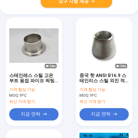
요구 사항 제공
스테인레스 스틸 고온
중국 핫 ANSI B16.9 스
부트 용접 파이프 픽팅
테인리스 스틸 외진 적
파이프 결합을 위한 스
도심각 적도심각 적도
가격:
협상 가능
가격:
협상 가능
터브 끝
Butt 웰드 파이프 피팅
MOQ:
1PC
MOQ:
1PC
적도
최신 가격 받기
최신 가격 받기
지금 연락
지금 연락