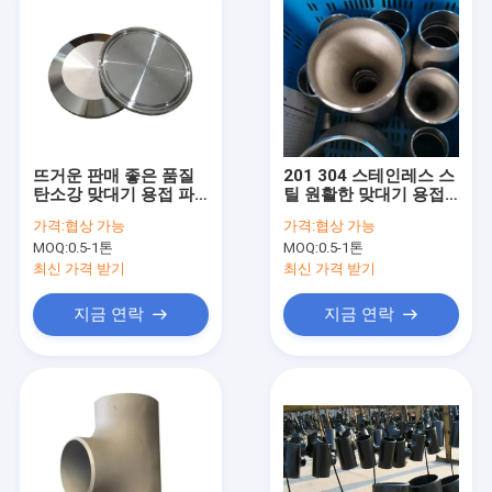
뜨거운 판매 좋은 품질
201 304 스테인레스 스
탄소강 맞대기 용접 파
틸 원활한 맞대기 용접
이프 피팅
파이프 피팅 원활한 파
가격:
협상 가능
가격:
협상 가능
이프 팔꿈치
MOQ:
0.5-1톤
MOQ:
0.5-1톤
최신 가격 받기
최신 가격 받기
지금 연락
지금 연락
집
제품
우리에 대하여