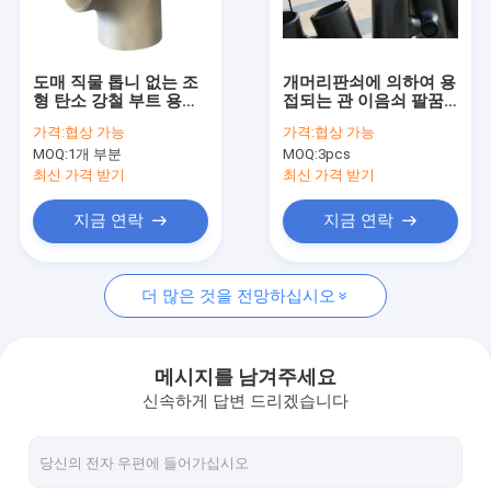
공장 여행
품질 관리
도매 직물 톱니 없는 조
개머리판쇠에 의하여 용
형 탄소 강철 부트 용접
접되는 관 이음쇠 팔꿈
연락주세요
파이프
치 45 Deg
가격:
협상 가능
가격:
협상 가능
MOQ:
1개 부분
MOQ:
3pcs
뉴스
최신 가격 받기
최신 가격 받기
인용문을 요구하세요
지금 연락
지금 연락
더 많은 것을 전망하십시오
엉덩이 용접 피팅
스테인리스 팔꿈치
메시지를 남겨주세요
신속하게 답변 드리겠습니다
스테인레스 스틸 티
스테인리스 감속 기