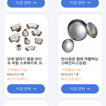
지금 연락
지금 연락
도매 맞대기 용접 파이
반사경은 캡에 적합하는
프 피팅 스트레이트 크
스테인리스강관
로스 F316 SS 4 웨이 크
S31803 일정 40 버트
가격:
협상 가능
가격:
협상 가능
로스 파이프 피팅
접합 파이프를 닦았습니
MOQ:
0.5-1톤
MOQ:
0.5-1 톤
다
최신 가격 받기
최신 가격 받기
지금 연락
지금 연락