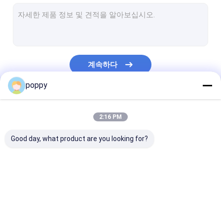
스테인리스 관 모자
이중 스테인리스 관
스테인리스 그루터기 끝
계속하다
위조된 파이프 피팅
poppy
단조 강철 플랜지
우리의 카테고리
api 탄소 강관
2:16 PM
스테인레스 강은 완벽한 파이프
Good day, what product are you looking for?
스테인리스 용접된 파이프
니켈 합금 관
엉덩이 용접 피팅
스테인리스 팔꿈치
스테인레스 스틸
Hastelloy 관