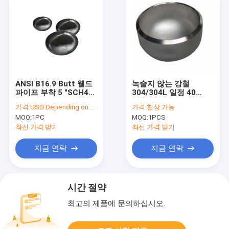
ANSI B16.9 Butt 웰드
녹슬지 않는 강철
파이프 부착 5 "SCH40
304/304L 일정 40
CS 캡 탄소 스틸 끝 캡
Sch80은 이음매 없는
가격:
USD Depending on quantity
가격:
협상 가능
관 캡에 적합하는 파이
MOQ:
1PC
MOQ:
1PCS
프를 버트 용접합니다
최신 가격 받기
최신 가격 받기
지금 연락
지금 연락
시간 절약
최고의 제품에 문의하십시오.