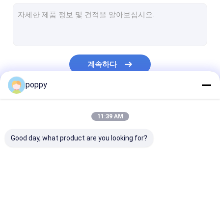
스테인리스 관 모자
이중 스테인리스 관
스테인리스 그루터기 끝
계속하다
위조된 파이프 피팅
poppy
단조 강철 플랜지
우리의 카테고리
api 탄소 강관
11:39 AM
스테인레스 강은 완벽한 파이프
Good day, what product are you looking for?
스테인리스 용접된 파이프
니켈 합금 관
엉덩이 용접 피팅
스테인리스 팔꿈치
스테인레스 스틸
Hastelloy 관