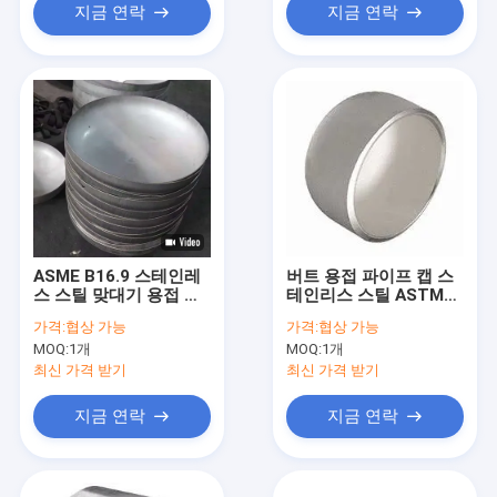
지금 연락
지금 연락
ASME B16.9 스테인레
버트 용접 파이프 캡 스
스 스틸 맞대기 용접 파
테인리스 스틸 ASTM
이프 캡 SCH40 파이프
A403 WP347 ASME
가격:
협상 가능
가격:
협상 가능
플러그 엔드 캡
B16.9
MOQ:
1개
MOQ:
1개
최신 가격 받기
최신 가격 받기
지금 연락
지금 연락