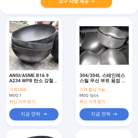
요구 사항 제공
ANSI/ASME B16.9
304/304L 스테인레스
A234 WPB 탄소 강철
스틸 무선 부트 용접 파
부트 용접 파이프 캡
이프 캡 화학 및 석유화
가격:
USD
가격:
협상 가능
sch40 ST37 SCH20
학 응용
MOQ:
1
MOQ:
1pcs
SCH40 SS304 SS316
최신 가격 받기
최신 가격 받기
지금 연락
지금 연락