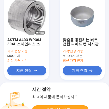
ASTM A403 WP304
맞춤을 용접하는 버트
304L 스테인리스 스틸
접합 파이프 캡 나사관
부트 웨일드 파이프 캡
마지막 돌려서 여는 뚜
가격:
협상 가능
가격:
협상 가능
1/2-48 인치 석유 화학
껑 등장 스테인레스 강
MOQ:
1개
MOQ:
1개 부분
산업
2017년 새로운 TOBO
엉덩이는 버마 사회주의
최신 가격 받기
최신 가격 받기
계획당 BSPT를 완성합
니다
지금 연락
지금 연락
시간 절약
최고의 제품에 문의하십시오.