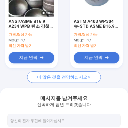
공장 여행
품질 관리
ANSI/ASME B16.9
ASTM A403 WP304
A234 WPB 탄소 강철
슈-STD ASME B16.9
연락주세요
부트 용접 파이프 캡
파이프는 스테인레스 강
가격:
협상 가능
가격:
협상 가능
sch40 ST37 SCH20
버트 접합 파이프 캡 48
MOQ:
1PC
MOQ:
1 PC
SCH40 SS304 SS316
" 캡을 피팅을 합니다
뉴스
최신 가격 받기
최신 가격 받기
인용문을 요구하세요
지금 연락
지금 연락
더 많은 것을 전망하십시오
엉덩이 용접 피팅
스테인리스 팔꿈치
메시지를 남겨주세요
신속하게 답변 드리겠습니다
스테인레스 스틸 티
스테인리스 감속 기