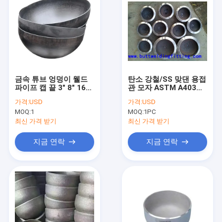
금속 튜브 엉덩이 웰드
탄소 강철/SS 맞댄 용접
파이프 캡 끝 3" 8" 16"
관 모자 ASTM A403
18" STD 스테인리스 스
WP304/304L
가격:
USD
가격:
USD
틸 파이프 캡 끝 플랜지
WP316/316L
MOQ:
1
MOQ:
1PC
스터브 끝
최신 가격 받기
최신 가격 받기
지금 연락
지금 연락
집
제품
우리에 대하여