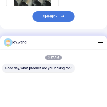
계속하다
추천된 제품
joy.wang
3:37 AM
Good day, what product are you looking for?
ASME B16.9 LR/SR 스
LR/SR 스테인리스 스
스테인리스 스틸 
테인리스 스틸
틸 1/8"-48" 45D 90D
DN1200 45D 9
1/8"-48" 45D 90D
180D SCH STD 엉덩
180D SCH ST
180D SCH 5S-SCH
이 용접
이 용접 매듭 없
XXS 맞대기 용접 심리
된 팔꿈치 ASME 
최고의 가격
최고의 가격
최고의 
스/용접 엘보 ASME
긴 반지름 / 짧
A403 WP348
ASTM A403 W