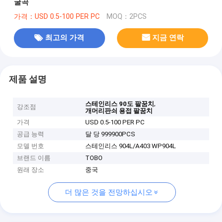
굴곡
가격：USD 0.5-100 PER PC
MOQ：2PCS
최고의 가격
지금 연락
제품 설명
,
스테인리스 90도 팔꿈치
강조점
개머리판쇠 용접 팔꿈치
가격
USD 0.5-100 PER PC
공급 능력
달 당 999900PCS
모델 번호
스테인리스 904L/A403 WP904L
브랜드 이름
TOBO
원래 장소
중국
더 많은 것을 전망하십시오