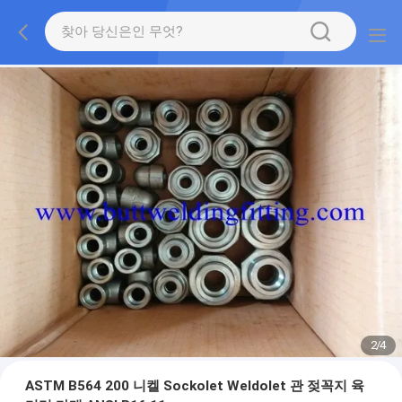
2
/
4
ASTM B564 200 니켈 Sockolet Weldolet 관 젖꼭지 육