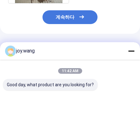
계속하다
추천된 제품
joy.wang
11:42 AM
Good day, what product are you looking for?
화학적 진압 및 온화 가
이퀄 티 화학 아연 도금
다양한 산업용 
공 파이프 피팅
담금질 및 뜨임 단조 파
요구 사항을 수
이프 피팅
위해 다양한 크기
양으로 제공되는
파이프 피팅 ME
최고의 가격
최고의 가격
최고의 
304 파이프 피
질